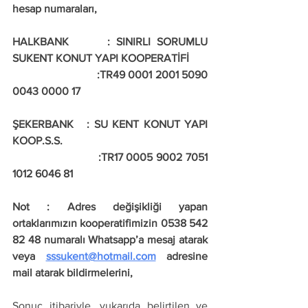
hesap numaraları,
HALKBANK      : SINIRLI SORUMLU 
SUKENT KONUT YAPI KOOPERATİFİ   
                            :TR49 0001 2001 5090 
0043 0000 17
ŞEKERBANK   : SU KENT KONUT YAPI 
KOOP.S.S. 
                          :TR17 0005 9002 7051 
1012 6046 81
Not : Adres değişikliği yapan 
ortaklarımızın kooperatifimizin 0538 542 
82 48 numaralı Whatsapp’a mesaj atarak 
veya 
sssukent@hotmail.com
 adresine 
mail atarak bildirmelerini, 
Sonuç itibariyle, yukarıda belirtilen ve 