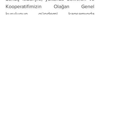
Kooperatifimizin Olağan Genel 
kurulunun gündemi kapsamında 
görüşülerek karara bağlanan hususlar 
özet olarak aktarılmıştır,
Gereğini bilgilerinize sunarız.
Hepsini Gör
Son Yazılar